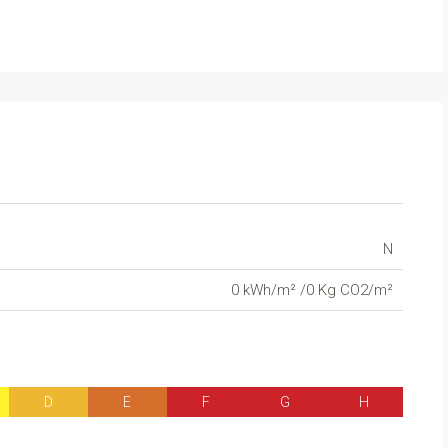
N
0 kWh/m² /0 Kg CO2/m²
D
E
F
G
H