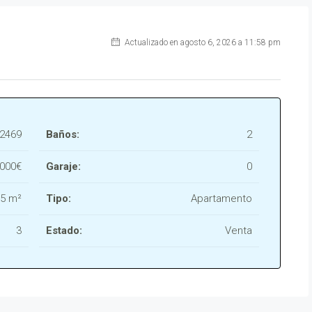
Actualizado en agosto 6, 2026 a 11:58 pm
2469
Baños:
2
,000€
Garaje:
0
5 m²
Tipo:
Apartamento
3
Estado:
Venta