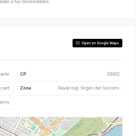
adas a tus necesidades.
Open on Google Maps
cante
CP
03002
acant
Zona
Raval roig- Virgen del Socorro
 prov