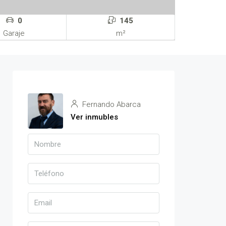
0
145
Garaje
m²
25 Más
Fernando Abarca
Ver inmubles