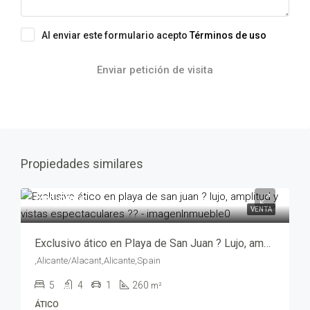
Al enviar este formulario acepto
Términos de uso
Enviar petición de visita
Propiedades similares
950,000€
VENTA
Exclusivo ático en Playa de San Juan ? Lujo, amplitud y vistas espectaculares ?? – mv205035-2469
,Alicante/Alacant,Alicante,Spain
5
4
1
260
m²
ÁTICO