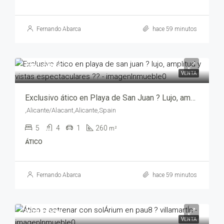
Fernando Abarca
hace 59 minutos
950,000€
VENTA
Exclusivo ático en Playa de San Juan ? Lujo, amplitud y vistas espectaculares ?? – mv205035
,Alicante/Alacant,Alicante,Spain
5
4
1
260
m²
ÁTICO
Fernando Abarca
hace 59 minutos
325,000€
VENTA