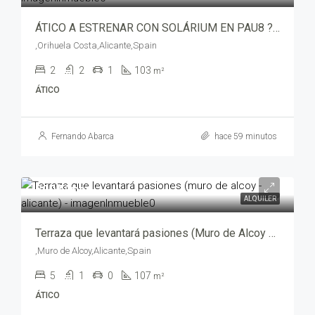
ÁTICO A ESTRENAR CON SOLÁRIUM EN PAU8 ? VILLAMARTÍN – abf05395
,Orihuela Costa,Alicante,Spain
2
2
1
103
m²
ÁTICO
Fernando Abarca
hace 59 minutos
500€/mes
ALQUILER
Terraza que levantará pasiones (Muro de Alcoy – Alicante) – 11616-2599
,Muro de Alcoy,Alicante,Spain
5
1
0
107
m²
ÁTICO