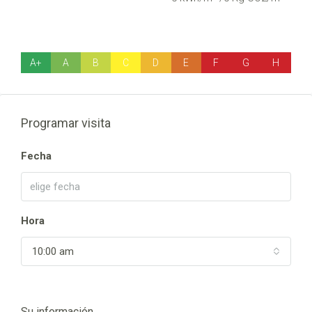
A+
A
B
C
D
E
F
G
H
Programar visita
Fecha
Hora
10:00 am
Su información