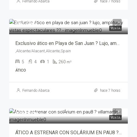
Fernando Abarca
hace 7 horas
950,000€
VENTA
Exclusivo ático en Playa de San Juan ? Lujo, amplitud y vistas espectaculares ?? – mv205035
,Alicante/Alacant,Alicante,Spain
5
4
1
260
m²
ÁTICO
Fernando Abarca
hace 7 horas
325,000€
VENTA
ÁTICO A ESTRENAR CON SOLÁRIUM EN PAU8 ? VILLAMARTÍN – abf05395