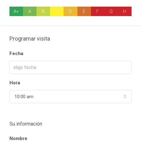
A+
A
B
C
D
E
F
G
H
Programar visita
Fecha
Hora
10:00 am
Su información
Nombre