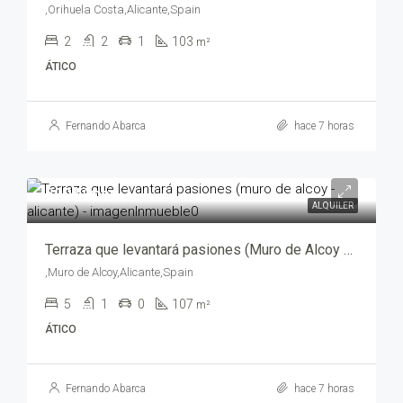
,Orihuela Costa,Alicante,Spain
2
2
1
103
m²
ÁTICO
Fernando Abarca
hace 7 horas
500€/mes
ALQUILER
Terraza que levantará pasiones (Muro de Alcoy – Alicante) – 11616-2599
,Muro de Alcoy,Alicante,Spain
5
1
0
107
m²
ÁTICO
Fernando Abarca
hace 7 horas