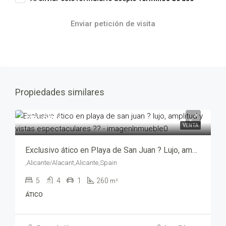
Enviar petición de visita
Propiedades similares
950,000€
VENTA
Exclusivo ático en Playa de San Juan ? Lujo, amplitud y vistas espectaculares ?? – mv205035-2469
,Alicante/Alacant,Alicante,Spain
5
4
1
260
m²
ÁTICO