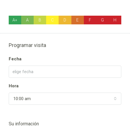
A+
A
B
C
D
E
F
G
H
Programar visita
Fecha
Hora
10:00 am
Su información