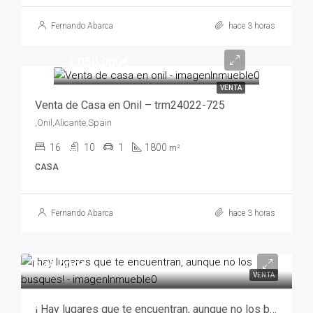
Fernando Abarca
hace 3 horas
1,050,000€
VENTA
Venta de Casa en Onil – trm24022-725
,Onil,Alicante,Spain
16
10
1
1800
m²
CASA
Fernando Abarca
hace 3 horas
345,000€
VENTA
¡ Hay lugares que te encuentran, aunque no los busques! – opt00697-7569