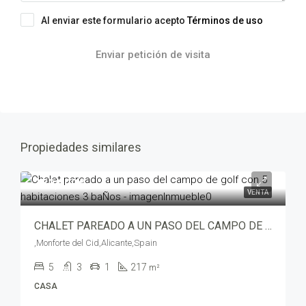
Al enviar este formulario acepto
Términos de uso
Enviar petición de visita
Propiedades similares
359,900€
VENTA
CHALET PAREADO A UN PASO DEL CAMPO DE GOLF CON 5 HABITACIONES 3 BAÑOS – va-52302767-3866
,Monforte del Cid,Alicante,Spain
5
3
1
217
m²
CASA