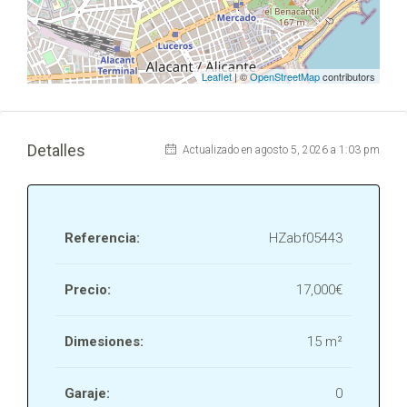
Leaflet
| ©
OpenStreetMap
contributors
Detalles
Actualizado en agosto 5, 2026 a 1:03 pm
Referencia:
HZabf05443
Precio:
17,000€
Dimesiones:
15 m²
Garaje:
0