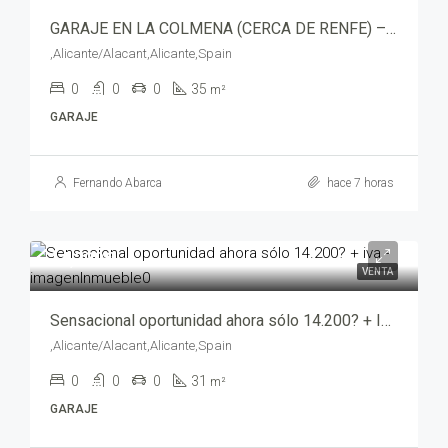
GARAJE EN LA COLMENA (CERCA DE RENFE) – 11654-2599
,Alicante/Alacant,Alicante,Spain
0
0
0
35
m²
GARAJE
Fernando Abarca
hace 7 horas
14,200€
VENTA
Sensacional oportunidad ahora sólo 14.200? + IVA – mv203939-2469
,Alicante/Alacant,Alicante,Spain
0
0
0
31
m²
GARAJE