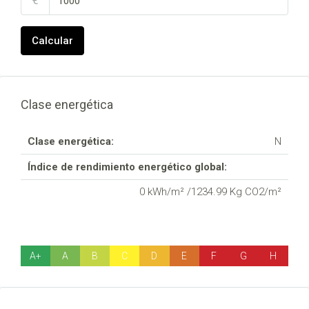
€
Calcular
Clase energética
Clase energética:
N
Índice de rendimiento energético global:
0 kWh/m² /1234.99 Kg CO2/m²
A+
A
B
C
D
E
F
G
H