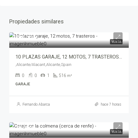
Propiedades similares
300,000€
VENTA
10 PLAZAS GARAJE, 12 MOTOS, 7 TRASTEROS – 8011-4359
,Alicante/Alacant,Alicante,Spain
0
0
1
516
m²
GARAJE
Fernando Abarca
hace 7 horas
35,000€
VENTA