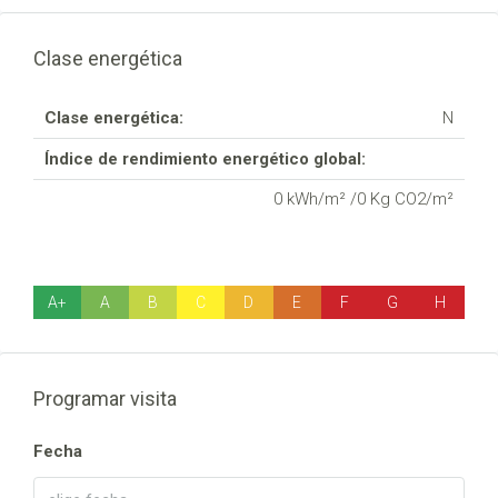
Clase energética
Clase energética:
N
Índice de rendimiento energético global:
0 kWh/m² /0 Kg CO2/m²
A+
A
B
C
D
E
F
G
H
Programar visita
Fecha