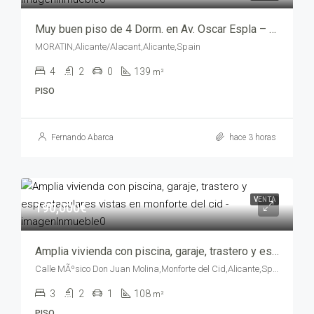
Muy buen piso de 4 Dorm. en Av. Oscar Espla – trm24025-725
MORATIN,Alicante/Alacant,Alicante,Spain
4
2
0
139
m²
PISO
Fernando Abarca
hace 3 horas
VENTA
190,000€
Amplia vivienda con piscina, garaje, trastero y espectaculares vistas en Monforte del Cid – yepiv1419-9080
Calle MÃºsico Don Juan Molina,Monforte del Cid,Alicante,Spain
3
2
1
108
m²
PISO