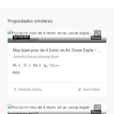
Propiedades similares
595,000€
DESTACADO
VENTA
Muy buen piso de 4 Dorm. en Av. Oscar Espla – trm24025
,Alicante/Alacant,Alicante,Spain
4
2
0
139
m²
PISO
Fernando Abarca
hace 3 horas
595,000€
VENTA