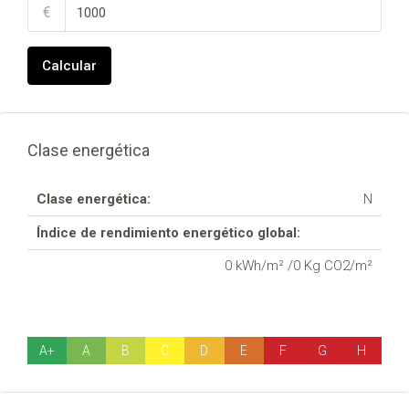
€
Calcular
Clase energética
Clase energética:
N
Índice de rendimiento energético global:
0 kWh/m² /0 Kg CO2/m²
A+
A
B
C
D
E
F
G
H