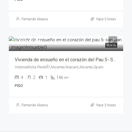
Fernando Abarca
hace 3 horas
1,500,000€
VENTA
Vivienda de ensueño en el corazón del Pau 5- San Juan – opt00744-7569
Violoncellista PerellÃ³,Alicante/Alacant,Alicante,Spain
4
2
1
146
m²
PISO
Fernando Abarca
hace 3 horas