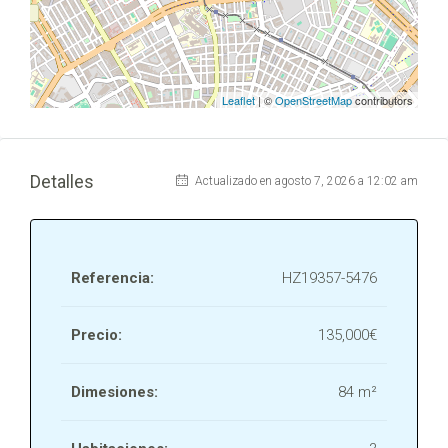
Leaflet
| ©
OpenStreetMap
contributors
Detalles
Actualizado en agosto 7, 2026 a 12:02 am
Referencia:
HZ19357-5476
Precio:
135,000€
Dimesiones:
84 m²