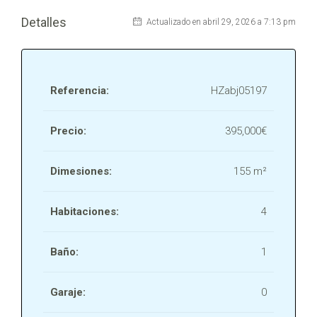
Detalles
Actualizado en abril 29, 2026 a 7:13 pm
Referencia:
HZabj05197
Precio:
395,000€
Dimesiones:
155 m²
Habitaciones:
4
Baño:
1
Garaje:
0