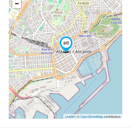
−
Leaflet
| ©
OpenStreetMap
contributors