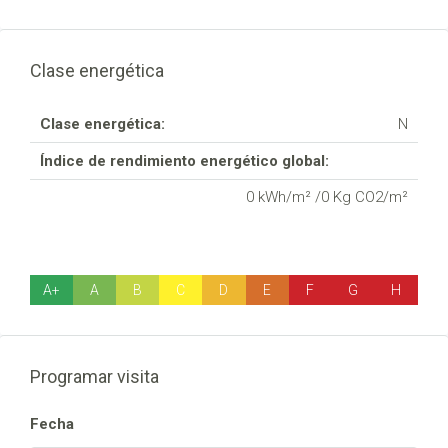
Clase energética
Clase energética:
N
Índice de rendimiento energético global:
0 kWh/m² /0 Kg CO2/m²
A+
A
B
C
D
E
F
G
H
Programar visita
Fecha