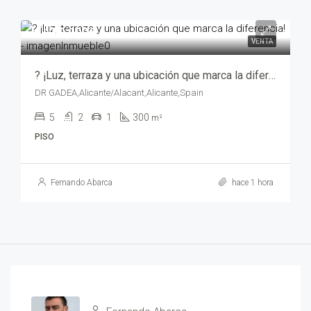
1,150,000€
VENTA
? ¡Luz, terraza y una ubicación que marca la diferencia! – sa-01378-5010
DR GADEA,Alicante/Alacant,Alicante,Spain
5
2
1
300
m²
PISO
Fernando Abarca
hace 1 hora