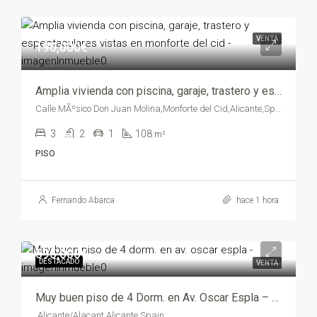
VENTA
190,000€
Amplia vivienda con piscina, garaje, trastero y espectaculares vistas en Monforte del Cid – yepiv1419-9080
Calle MÃºsico Don Juan Molina,Monforte del Cid,Alicante,Spain
3
2
1
108
m²
PISO
Fernando Abarca
hace 1 hora
595,000€
DESTACADO
VENTA
Muy buen piso de 4 Dorm. en Av. Oscar Espla – trm24025
,Alicante/Alacant,Alicante,Spain