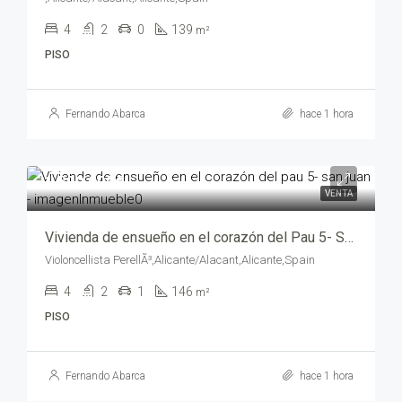
4
2
0
139
m²
PISO
Fernando Abarca
hace 1 hora
1,500,000€
VENTA
Vivienda de ensueño en el corazón del Pau 5- San Juan – opt00744-7569
Violoncellista PerellÃ³,Alicante/Alacant,Alicante,Spain
4
2
1
146
m²
PISO
Fernando Abarca
hace 1 hora