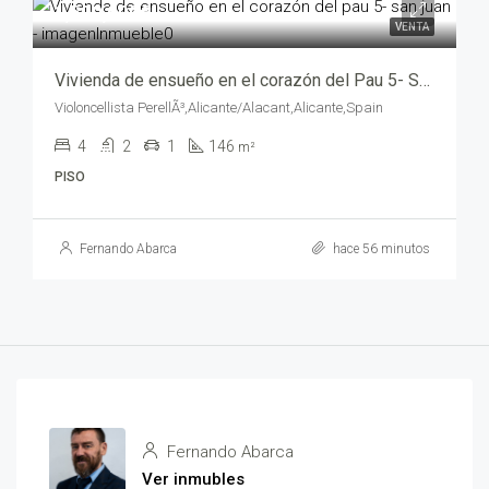
1,500,000€
VENTA
Vivienda de ensueño en el corazón del Pau 5- San Juan – opt00744-7569
Violoncellista PerellÃ³,Alicante/Alacant,Alicante,Spain
4
2
1
146
m²
PISO
Fernando Abarca
hace 56 minutos
Fernando Abarca
Ver inmubles