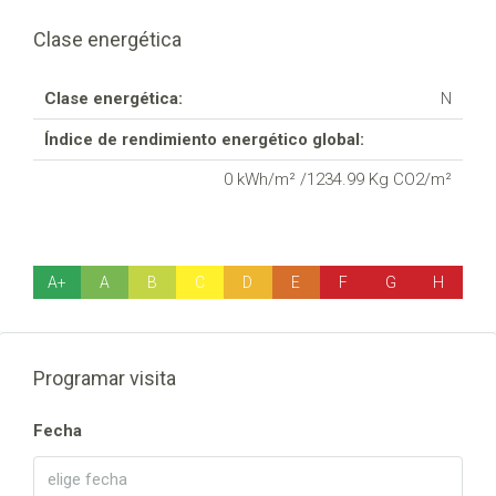
Clase energética
Clase energética:
N
Índice de rendimiento energético global:
0 kWh/m² /1234.99 Kg CO2/m²
A+
A
B
C
D
E
F
G
H
Programar visita
Fecha