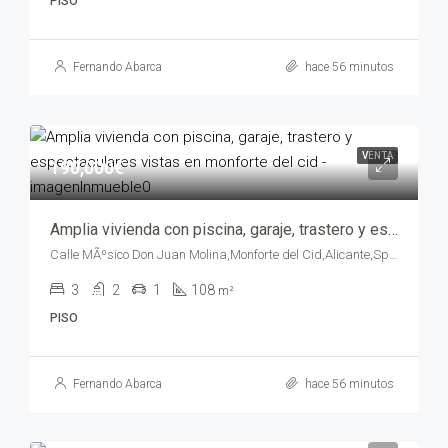
PISO
Fernando Abarca
hace 56 minutos
VENTA
190,000€
Amplia vivienda con piscina, garaje, trastero y espectaculares vistas en Monforte del Cid – yepiv1419-9080
Calle MÃºsico Don Juan Molina,Monforte del Cid,Alicante,Spain
3
2
1
108
m²
PISO
Fernando Abarca
hace 56 minutos