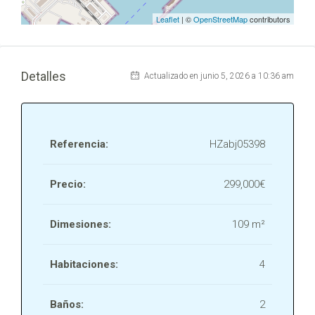
Leaflet
| ©
OpenStreetMap
contributors
Detalles
Actualizado en junio 5, 2026 a 10:36 am
Referencia:
HZabj05398
Precio:
299,000€
Dimesiones:
109 m²
Habitaciones:
4
Baños:
2