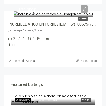
174,500€
VENTA
INCREIBLE ÁTICO EN TORREVIEJA – wali00675-7705
,Torrevieja,Alicante,Spain
2
1
1
56
m²
ÁTICO
Fernando Abarca
hace 2 horas
Featured Listings
595,000€
258
,Alicante/Alacant,Alicante,Spain
,Ben
ENTA
DESTACADO
VENTA
DES