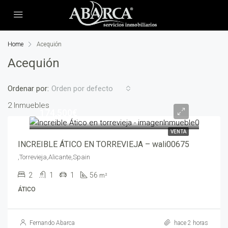
Home
Acequión
Acequión
Ordenar por:
Orden por defecto
2 Inmuebles
174,500€
VENTA
INCREIBLE ÁTICO EN TORREVIEJA – wali00675
,Torrevieja,Alicante,Spain
2
1
1
56
m²
ÁTICO
Fernando Abarca
hace 2 horas