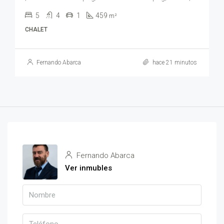
5
4
1
459
m²
CHALET
Fernando Abarca
hace 21 minutos
Fernando Abarca
Ver inmubles