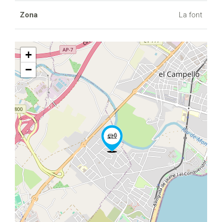
Zona
La font
+
−