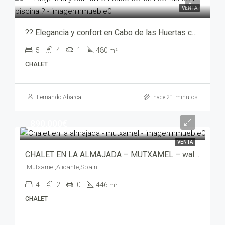
785,000€
VENTA
?? Elegancia y confort en Cabo de las Huertas con piscina ? – sa-00692
5
4
1
480
m²
CHALET
Fernando Abarca
hace 21 minutos
890,000€
VENTA
CHALET EN LA ALMAJADA – MUTXAMEL – wali00534-7705
,Mutxamel,Alicante,Spain
4
2
0
446
m²
CHALET