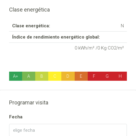
Clase energética
Clase energética:
N
Índice de rendimiento energético global:
0 kWh/m² /0 Kg CO2/m²
A+
A
B
C
D
E
F
G
H
Programar visita
Fecha