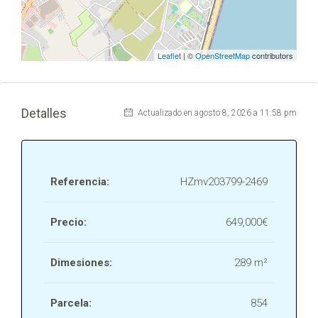
Leaflet
| ©
OpenStreetMap
contributors
Detalles
Actualizado en agosto 8, 2026 a 11:58 pm
Referencia:
HZmv203799-2469
Precio:
649,000€
Dimesiones:
289 m²
Parcela:
854