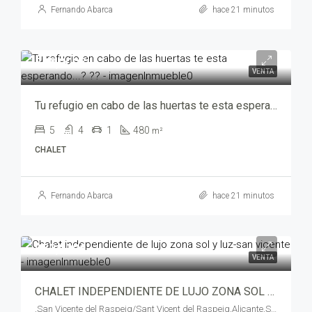
Fernando Abarca
hace 21 minutos
785,000€
VENTA
Tu refugio en cabo de las huertas te esta esperando…? ?? – sa-00692-5010
5
4
1
480
m²
CHALET
Fernando Abarca
hace 21 minutos
950,000€
VENTA
CHALET INDEPENDIENTE DE LUJO ZONA SOL Y LUZ-SAN VICENTE – rc02764-4360
,San Vicente del Raspeig/Sant Vicent del Raspeig,Alicante,Spain