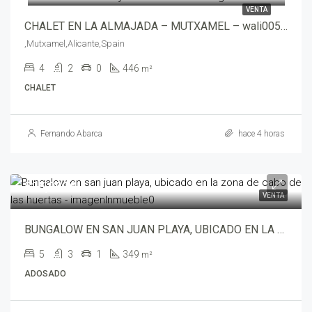
VENTA
CHALET EN LA ALMAJADA – MUTXAMEL – wali00534-7705
,Mutxamel,Alicante,Spain
4
2
0
446
m²
CHALET
Fernando Abarca
hace 4 horas
525,000€
VENTA
BUNGALOW EN SAN JUAN PLAYA, UBICADO EN LA ZONA DE CABO DE LAS HUERTAS – wali00582-7705
5
3
1
349
m²
ADOSADO