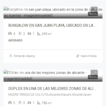
525,000€
VENTA
BUNGALOW EN SAN JUAN PLAYA, UBICADO EN LA ZONA DE CABO DE LAS HUERTAS – wali00582
4
3
1
349
m²
ADOSADO
Fernando Abarca
hace 4 horas
650,000€
VENTA
DÚPLEX EN UNA DE LAS MEJORES ZONAS DE ALICANTE – yepiv1065-9080
MADRE TERESA DE CALCUTA,Alicante/Alacant,Alicante,Spain
5
3
1
186
m²