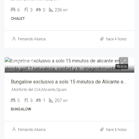
6
3
0
236
m²
CHALET
Fernando Abarca
hace 4 horas
350,000€
VENTA
Bungalow exclusivo a solo 15 minutos de Alicante en ALENDA GOLF ? Naturaleza, confort y tr – wali00646
,Monforte del Cid,Alicante,Spain
5
3
1
207
m²
BUNGALOW
Fernando Abarca
hace 4 horas