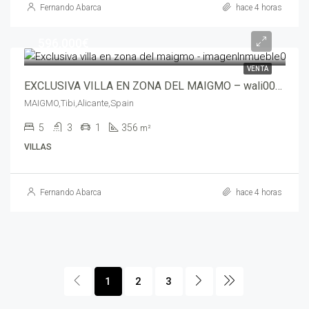
Fernando Abarca
hace 4 horas
596,000€
VENTA
EXCLUSIVA VILLA EN ZONA DEL MAIGMO – wali00764-7705
MAIGMO,Tibi,Alicante,Spain
5
3
1
356
m²
VILLAS
Fernando Abarca
hace 4 horas
1
2
3