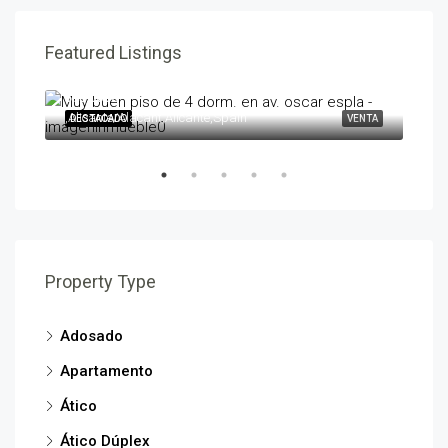
Featured Listings
595,000€
258
,Alicante/Alacant,Alicante,Spain
,Ben
ENTA
DESTACADO
VENTA
DES
Property Type
Adosado
Apartamento
Ático
Ático Dúplex