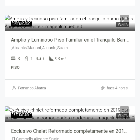
141,000€
DESTACADO
VENTA
Amplio y Luminoso Piso Familiar en el Tranquilo Barrio de Los Ángeles, Alicante – abf05375
,Alicante/Alacant,Alicante,Spain
3
1
0
93
m²
PISO
Fernando Abarca
hace 4 horas
1,250,000€
DESTACADO
VENTA
Exclusivo Chalet Reformado completamente en 2019 con Amplia Parcela y Comodidades Modernas – abf05320
,El Campello,Alicante,Spain