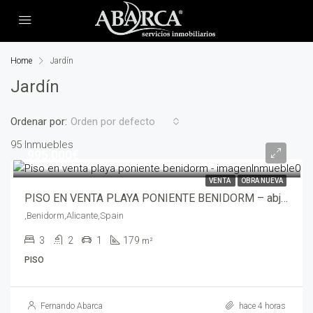
Home
Jardín
Jardín
Ordenar por:
Orden por defecto
95 Inmuebles
995,000€
VENTA
OBRA NUEVA
PISO EN VENTA PLAYA PONIENTE BENIDORM – abjon05143
,Benidorm,Alicante,Spain
3
2
1
179
m²
PISO
Fernando Abarca
hace 4 horas