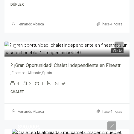
DÚPLEX
Fernando Abarca
hace 4 horas
465,000€
VENTA
? ¡Gran Oportunidad! Chalet Independiente en Finestrat a un Paso del Pueblo ? – yechv1014-9080
,Finestrat,Alicante,Spain
4
2
1
181
m²
CHALET
Fernando Abarca
hace 4 horas
890,000€