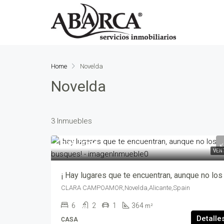
Home
Novelda
Novelda
3 Inmuebles
345,000€
VEN
CLARA CAMPOAMOR,Novelda,Alicante,Spain
6
2
1
364
m²
Detalle
CASA