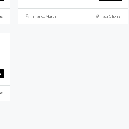
as
Fernando Abarca
hace 5 horas
s
as