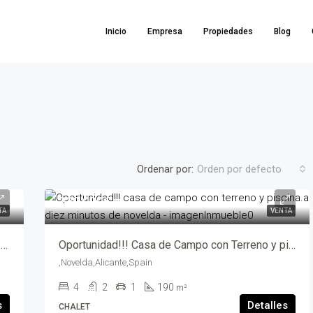
Inicio
Empresa
Propiedades
Blog
Ordenar por:
Orden por defecto
220,000€
TA
VENTA
137,865€
,Hellín,Albacete,Spain
DESTACADO
¡ Hay lugares que te encuentran, aunque no los busques! – opt00697-7569
Oportunidad!!! Casa de Campo con Terreno y piscina.A diez minutos de Novelda – mv204608-2469
,Novelda,Alicante,Spain
4
2
1
190
m²
s
Detalles
CHALET