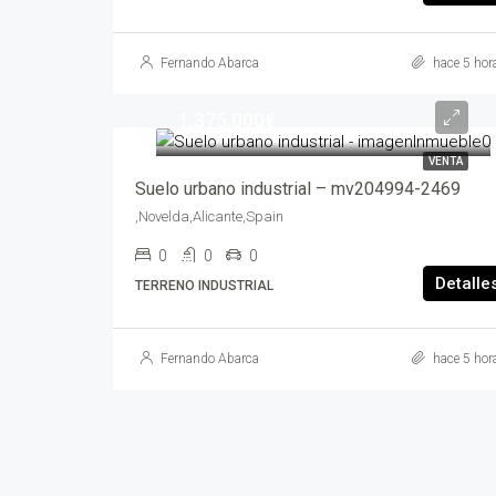
Fernando Abarca
hace 5 hor
1,375,000€
VENTA
Suelo urbano industrial – mv204994-2469
,Novelda,Alicante,Spain
0
0
0
Detalle
TERRENO INDUSTRIAL
Fernando Abarca
hace 5 hor