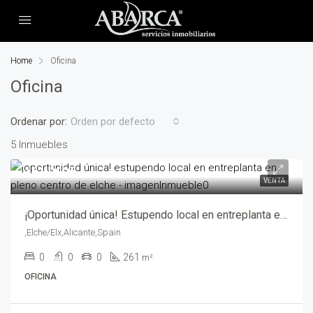
Home
Oficina
Oficina
Ordenar por:
Orden por defecto
5 Inmuebles
161,900€
VENTA
¡Oportunidad única! Estupendo local en entreplanta en pleno centro de Elche – mv204883-2469
,Elche/Elx,Alicante,Spain
0
0
0
261
m²
OFICINA