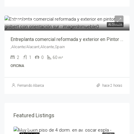
495€/mes
ALQUILER
Entreplanta comercial reformada y exterior en Pintor Gisbert con Orientación Sur – abf05461-722
,Alicante/Alacant,Alicante,Spain
2
1
0
60
m²
OFICINA
Fernando Abarca
hace 2 horas
Featured Listings
595,000€
258