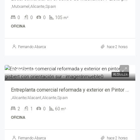
,Mutxamel,Alicante,Spain
0
0
0
105
m²
OFICINA
Fernando Abarca
hace 2 horas
495€/mes
ALQUILER
Entreplanta comercial reformada y exterior en Pintor Gisbert con Orientación Sur – abf05461
,Alicante/Alacant,Alicante,Spain
2
1
0
60
m²
OFICINA
Fernando Abarca
hace 2 horas