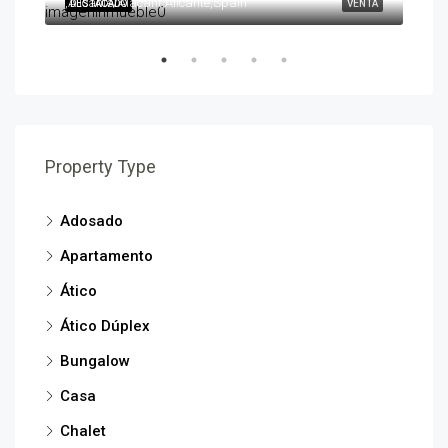
,Alicante/Alacant,Alicante,Spain
,Ben
ENTA
DESTACADO
VENTA
DES
Property Type
Adosado
Apartamento
Ático
Ático Dúplex
Bungalow
Casa
Chalet