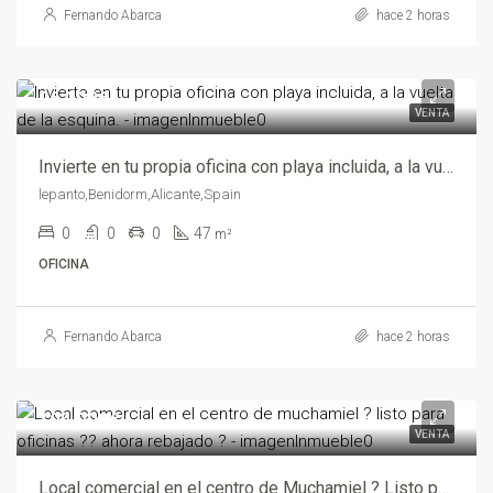
Fernando Abarca
hace 2 horas
96,000€
VENTA
Invierte en tu propia oficina con playa incluida, a la vuelta de la esquina. – of_beni001-6255
lepanto,Benidorm,Alicante,Spain
0
0
0
47
m²
OFICINA
Fernando Abarca
hace 2 horas
104,900€
VENTA
Local comercial en el centro de Muchamiel ? Listo para oficinas ?? Ahora Rebajado ? – mv205066-2469