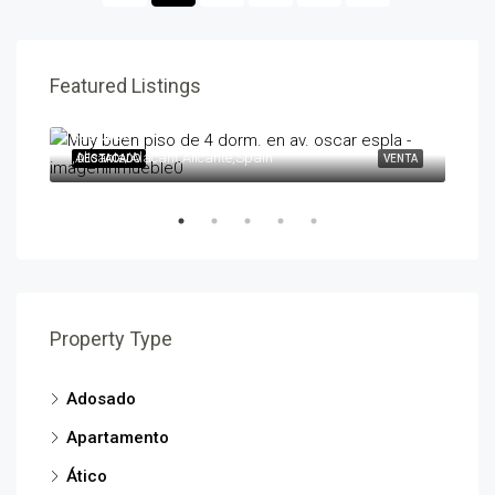
Featured Listings
595,000€
258
,Alicante/Alacant,Alicante,Spain
,Ben
ENTA
DESTACADO
VENTA
DES
Property Type
Adosado
Apartamento
Ático