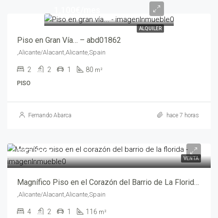
1,100€/mes
ALQUILER
Piso en Gran Vía… – abd01862
,Alicante/Alacant,Alicante,Spain
2
2
1
80
m²
PISO
Fernando Abarca
hace 7 horas
287,000€
VENTA
Magnífico Piso en el Corazón del Barrio de La Florida – abf05262
,Alicante/Alacant,Alicante,Spain
4
2
1
116
m²