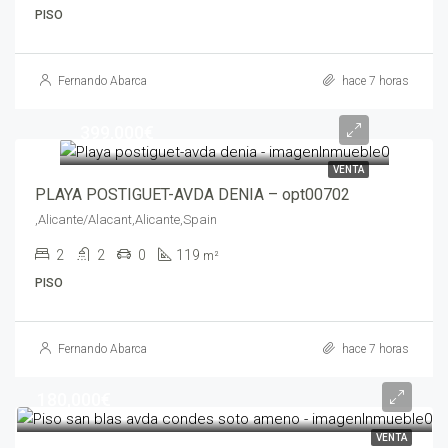
PISO
Fernando Abarca
hace 7 horas
399,000€
VENTA
PLAYA POSTIGUET-AVDA DENIA – opt00702
,Alicante/Alacant,Alicante,Spain
2
2
0
119
m²
PISO
Fernando Abarca
hace 7 horas
180,000€
VENTA