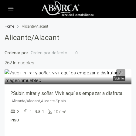
Home
Alicante/Alacant
Alicante/Alacant
Ordenar por:
Orden por defecto
262 Inmuebles
227,000€
VENTA
?Subir, mirar y soñar. Vivir aquí es empezar a disfrutar.? – rcu_tom004
,Alicante/Alacant,Alicante,Spain
3
1
1
107
m²
PISO