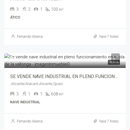
3
2
1
100
m²
ÁTICO
Fernando Abarca
hace 7 horas
0
VENTA
SE VENDE NAVE INDUSTRIAL EN PLENO FUNCIONAMIENTO EN EL PLA DE LA VALLONGA – yenav0003
,Alicante/Alacant,Alicante,Spain
3
1
1
608
m²
NAVE INDUSTRIAL
Fernando Abarca
hace 7 horas