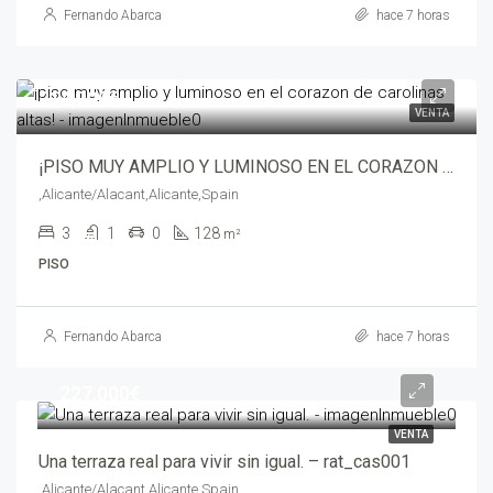
Fernando Abarca
hace 7 horas
214,000€
VENTA
¡PISO MUY AMPLIO Y LUMINOSO EN EL CORAZON DE CAROLINAS ALTAS! – opt00672
,Alicante/Alacant,Alicante,Spain
3
1
0
128
m²
PISO
Fernando Abarca
hace 7 horas
227,000€
VENTA
Una terraza real para vivir sin igual. – rat_cas001
,Alicante/Alacant,Alicante,Spain