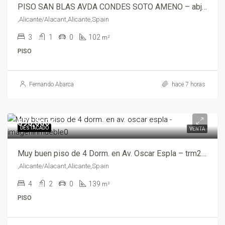
PISO SAN BLAS AVDA CONDES SOTO AMENO – abjcl03861
,Alicante/Alacant,Alicante,Spain
3
1
0
102
m²
PISO
Fernando Abarca
hace 7 horas
595,000€
DESTACADO
VENTA
Muy buen piso de 4 Dorm. en Av. Oscar Espla – trm24025
,Alicante/Alacant,Alicante,Spain
4
2
0
139
m²
PISO