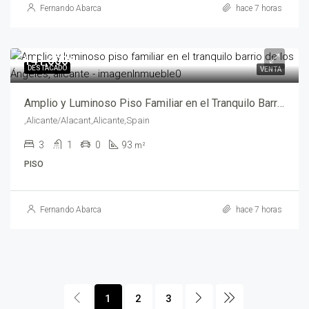
Fernando Abarca
hace 7 horas
141,000€
DESTACADO
VENTA
Amplio y Luminoso Piso Familiar en el Tranquilo Barrio de Los Ángeles, Alicante – abf05375
,Alicante/Alacant,Alicante,Spain
3
1
0
93
m²
PISO
Fernando Abarca
hace 7 horas
1
2
3