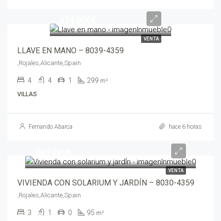
834,000€
VENTA
LLAVE EN MANO – 8039-4359
,Rojales,Alicante,Spain
4
4
1
299
m²
VILLAS
Fernando Abarca
hace 6 horas
289,000€
VENTA
VIVIENDA CON SOLARIUM Y JARDÍN – 8030-4359
,Rojales,Alicante,Spain
3
1
0
95
m²