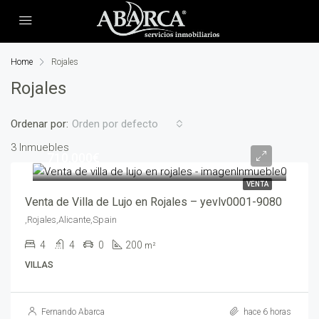
Home
Rojales
Rojales
Ordenar por:
Orden por defecto
3 Inmuebles
710,000€
VENTA
Venta de Villa de Lujo en Rojales – yevlv0001-9080
,Rojales,Alicante,Spain
4
4
0
200
m²
VILLAS
Fernando Abarca
hace 6 horas