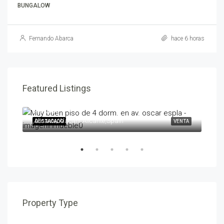
BUNGALOW
Fernando Abarca
hace 6 horas
Featured Listings
595,000€
258
,Alicante/Alacant,Alicante,Spain
,Ben
ENTA
DESTACADO
VENTA
DES
Property Type