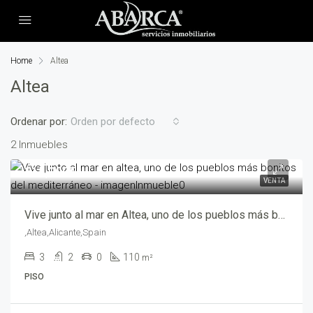
Home
Altea
Altea
Ordenar por:
Orden por defecto
2 Inmuebles
315,000€
VENTA
Vive junto al mar en Altea, uno de los pueblos más bonitos del Mediterráneo – ha02466-3765
,Altea,Alicante,Spain
3
2
0
110
m²
PISO