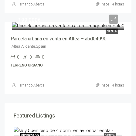
Fernando Abarca
hace 14 horas
199,000€
VENTA
Parcela urbana en venta en Altea – abd04990
,Altea,Alicante,Spain
0
0
0
TERRENO URBANO
Fernando Abarca
hace 14 horas
Featured Listings
595,000€
258
,Alicante/Alacant,Alicante,Spain
,Ben
ENTA
DESTACADO
VENTA
DES