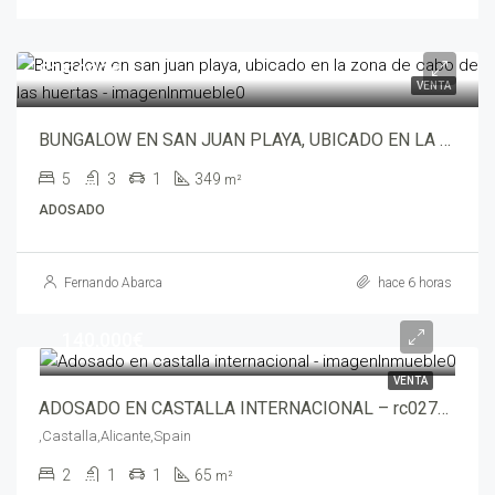
525,000€
VENTA
BUNGALOW EN SAN JUAN PLAYA, UBICADO EN LA ZONA DE CABO DE LAS HUERTAS – wali00582-7705
5
3
1
349
m²
ADOSADO
Fernando Abarca
hace 6 horas
140,000€
VENTA
ADOSADO EN CASTALLA INTERNACIONAL – rc02789-4360
,Castalla,Alicante,Spain
2
1
1
65
m²