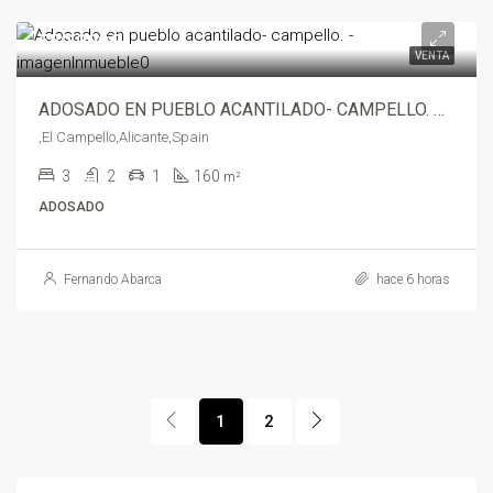
550,000€
VENTA
ADOSADO EN PUEBLO ACANTILADO- CAMPELLO. – rc02756-4360
,El Campello,Alicante,Spain
3
2
1
160
m²
ADOSADO
Fernando Abarca
hace 6 horas
1
2