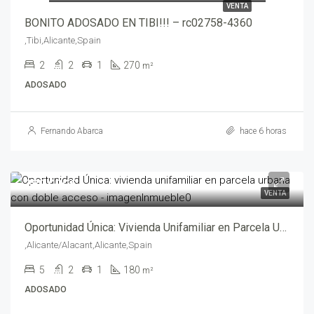
VENTA
BONITO ADOSADO EN TIBI!!! – rc02758-4360
,Tibi,Alicante,Spain
2
2
1
270
m²
ADOSADO
Fernando Abarca
hace 6 horas
280,000€
VENTA
Oportunidad Única: Vivienda Unifamiliar en Parcela Urbana con Doble Acceso – abf05472
,Alicante/Alacant,Alicante,Spain
5
2
1
180
m²
ADOSADO