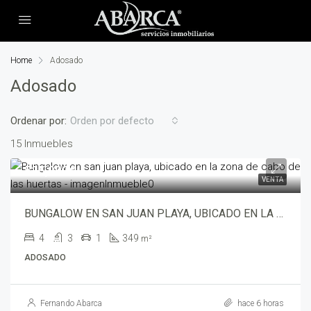
Home
Adosado
Adosado
Ordenar por:
Orden por defecto
15 Inmuebles
525,000€
VENTA
BUNGALOW EN SAN JUAN PLAYA, UBICADO EN LA ZONA DE CABO DE LAS HUERTAS – wali00582
4
3
1
349
m²
ADOSADO
Fernando Abarca
hace 6 horas