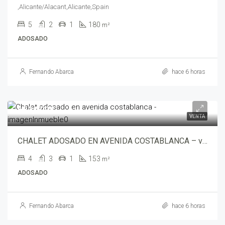
,Alicante/Alacant,Alicante,Spain
5
2
1
180
m²
ADOSADO
Fernando Abarca
hace 6 horas
650,000€
VENTA
CHALET ADOSADO EN AVENIDA COSTABLANCA – va-52302768-3866
4
3
1
153
m²
ADOSADO
Fernando Abarca
hace 6 horas