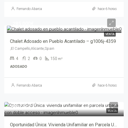
Fernando Abarca
hace 6 horas
285,000€
VENTA
Chalet Adosado en Pueblo Acantilado – g1006j-4359
,El Campello,Alicante,Spain
4
2
0
150
m²
ADOSADO
Fernando Abarca
hace 6 horas
280,000€
VENTA
Oportunidad Única: Vivienda Unifamiliar en Parcela Urbana con Doble Acceso – abf05472-722