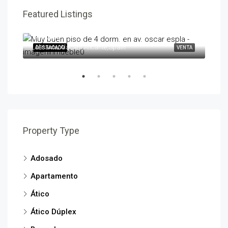
Featured Listings
595,000€
258
,Alicante/Alacant,Alicante,Spain
,Ben
ENTA
DESTACADO
VENTA
DES
Property Type
Adosado
Apartamento
Ático
Ático Dúplex