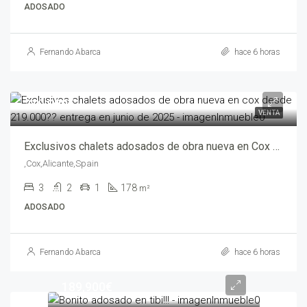
ADOSADO
Fernando Abarca
hace 6 horas
219,000€
VENTA
Exclusivos chalets adosados de obra nueva en Cox desde 219.000?? Entrega en junio de 2025 – mv205024-2469
,Cox,Alicante,Spain
3
2
1
178
m²
ADOSADO
Fernando Abarca
hace 6 horas
189,900€