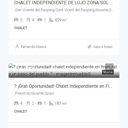
CHALET INDEPENDIENTE DE LUJO ZONA SOL Y LUZ-SAN VICENTE – rc02764-4360
,San Vicente del Raspeig/Sant Vicent del Raspeig,Alicante,Spain
5
4
1
459
m²
CHALET
Fernando Abarca
hace 4 horas
465,000€
VENTA
? ¡Gran Oportunidad! Chalet Independiente en Finestrat a un Paso del Pueblo ? – yechv1014-9080
,Finestrat,Alicante,Spain
4
2
1
181
m²
CHALET