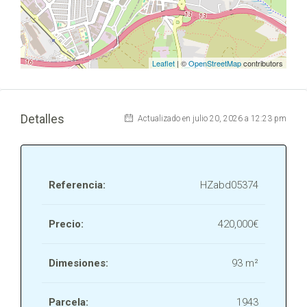
Leaflet
| ©
OpenStreetMap
contributors
Detalles
Actualizado en julio 20, 2026 a 12:23 pm
Referencia:
HZabd05374
Precio:
420,000€
Dimesiones:
93 m²
Parcela:
1943