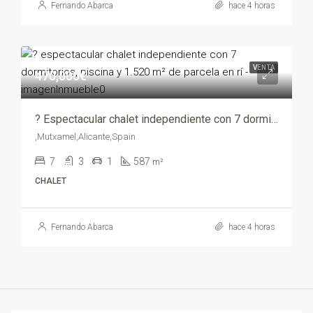
Fernando Abarca
hace 4 horas
VENTA
470,000€
? Espectacular chalet independiente con 7 dormitorios, piscina y 1.520 m² de parcela en Rí – yechv1216-9080
,Mutxamel,Alicante,Spain
7
3
1
587
m²
CHALET
Fernando Abarca
hace 4 horas