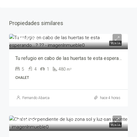
Propiedades similares
785,000€
VENTA
Tu refugio en cabo de las huertas te esta esperando…? ?? – sa-00692-5010
5
4
1
480
m²
CHALET
Fernando Abarca
hace 4 horas
950,000€
VENTA