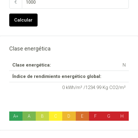
€
Calcular
Clase energética
Clase energética:
N
Índice de rendimiento energético global:
0 kWh/m² /1234.99 Kg CO2/m²
A+
A
B
C
D
E
F
G
H