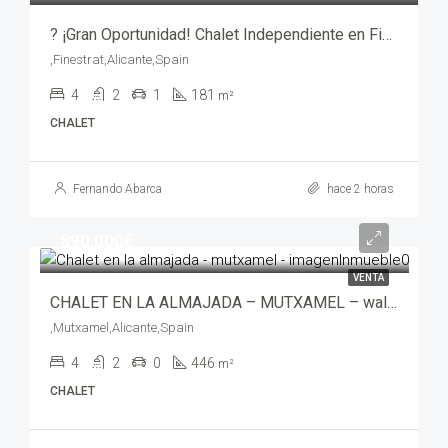
? ¡Gran Oportunidad! Chalet Independiente en Finestrat a un Paso del Pueblo ? – yechv1014-9080
,Finestrat,Alicante,Spain
4
2
1
181
m²
CHALET
Fernando Abarca
hace 2 horas
890,000€
VENTA
CHALET EN LA ALMAJADA – MUTXAMEL – wali00534-7705
,Mutxamel,Alicante,Spain
4
2
0
446
m²
CHALET