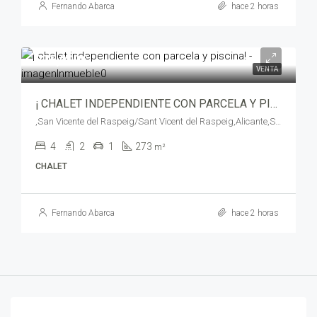
Fernando Abarca
hace 2 horas
375,000€
VENTA
¡ CHALET INDEPENDIENTE CON PARCELA Y PISCINA! – opt00611
,San Vicente del Raspeig/Sant Vicent del Raspeig,Alicante,Spain
4
2
1
273
m²
CHALET
Fernando Abarca
hace 2 horas