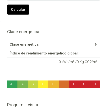
Calcular
Clase energética
Clase energética:
N
Índice de rendimiento energético global:
0 kWh/m² /0 Kg CO2/m²
A+
A
B
C
D
E
F
G
H
Programar visita