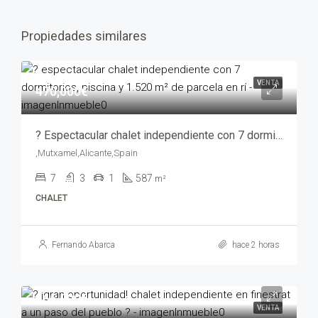
Propiedades similares
VENTA
470,000€
? Espectacular chalet independiente con 7 dormitorios, piscina y 1.520 m² de parcela en Rí – yechv1216-9080
,Mutxamel,Alicante,Spain
7
3
1
587
m²
CHALET
Fernando Abarca
hace 2 horas
465,000€
VENTA