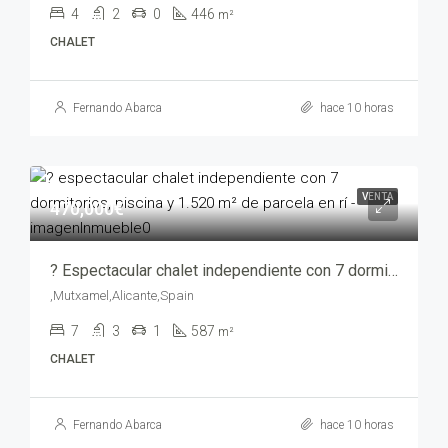
4
2
0
446
m²
CHALET
Fernando Abarca
hace 10 horas
VENTA
470,000€
? Espectacular chalet independiente con 7 dormitorios, piscina y 1.520 m² de parcela en Rí – yechv1216-9080
,Mutxamel,Alicante,Spain
7
3
1
587
m²
CHALET
Fernando Abarca
hace 10 horas