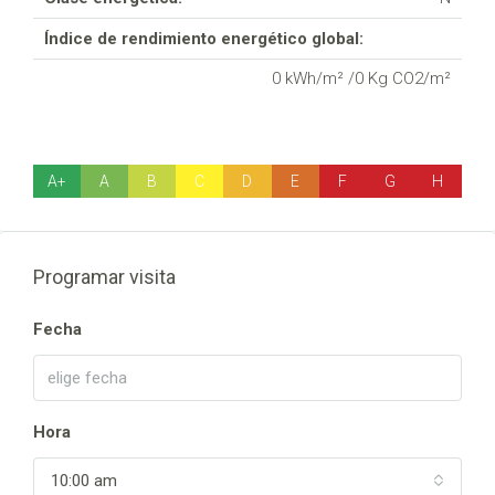
Índice de rendimiento energético global:
0 kWh/m² /0 Kg CO2/m²
A+
A
B
C
D
E
F
G
H
Programar visita
Fecha
Hora
10:00 am