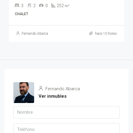
3
2
0
252
m²
CHALET
Fernando Abarca
hace 10 horas
Fernando Abarca
Ver inmubles