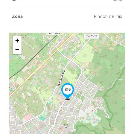
Zona
Rincon de loix
+
−