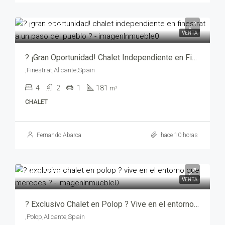
465,000€
VENTA
? ¡Gran Oportunidad! Chalet Independiente en Finestrat a un Paso del Pueblo ? – yechv1014-9080
,Finestrat,Alicante,Spain
4
2
1
181
m²
CHALET
Fernando Abarca
hace 10 horas
480,000€
VENTA
? Exclusivo Chalet en Polop ? Vive en el entorno que mereces ? – mv205111-2469
,Polop,Alicante,Spain