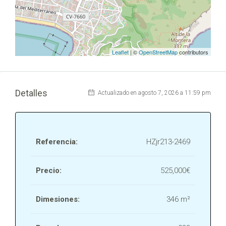
Leaflet
| ©
OpenStreetMap
contributors
Detalles
Actualizado en agosto 7, 2026 a 11:59 pm
Referencia:
HZjr213-2469
Precio:
525,000€
Dimesiones:
346 m²