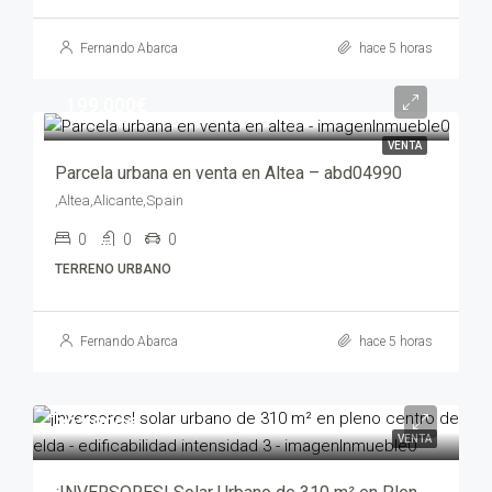
Fernando Abarca
hace 5 horas
199,000€
VENTA
Parcela urbana en venta en Altea – abd04990
,Altea,Alicante,Spain
0
0
0
TERRENO URBANO
Fernando Abarca
hace 5 horas
292,000€
VENTA