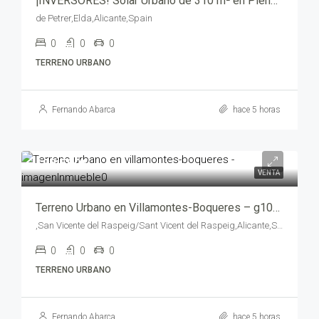
¡INVERSORES! Solar Urbano de 310 m² en Pleno Centro de Elda – Edificabilidad Intensidad 3 – ha02337-3765
de Petrer,Elda,Alicante,Spain
0
0
0
TERRENO URBANO
Fernando Abarca
hace 5 horas
185,500€
VENTA
Terreno Urbano en Villamontes-Boqueres – g1016-4359
,San Vicente del Raspeig/Sant Vicent del Raspeig,Alicante,Spain
0
0
0
TERRENO URBANO
Fernando Abarca
hace 5 horas