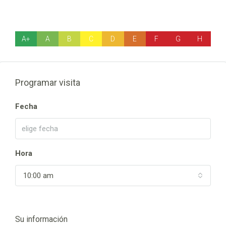
A+
A
B
C
D
E
F
G
H
Programar visita
Fecha
Hora
10:00 am
Su información