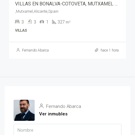
VILLAS EN BONALVA-COTOVETA, MUTXAMEL – abjd05227
,Mutxamel,Alicante,Spain
3
3
1
327
m²
VILLAS
Fernando Abarca
hace 1 hora
Fernando Abarca
Ver inmubles