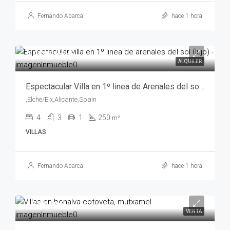
Fernando Abarca
hace 1 hora
3,950€/mes
ALQUILER
Espectacular Villa en 1º linea de Arenales del sol (lujo) – mv203436-2469
,Elche/Elx,Alicante,Spain
4
3
1
250
m²
VILLAS
Fernando Abarca
hace 1 hora
450,000€
VENTA