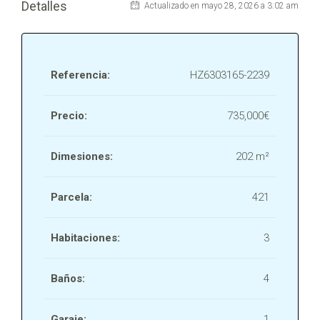
Detalles
Actualizado en mayo 28, 2026 a 3:02 am
Referencia:
HZ6303165-2239
Precio:
735,000€
Dimesiones:
202 m²
Parcela:
421
Habitaciones:
3
Baños:
4
Garaje:
1