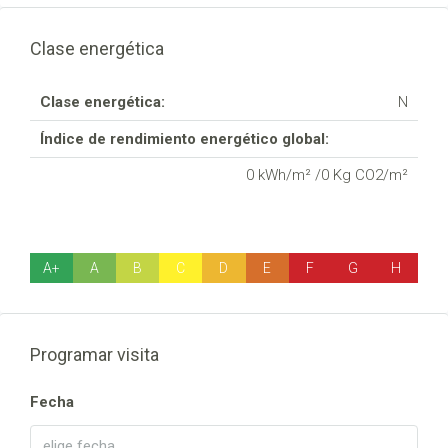
Clase energética
Clase energética:
N
Índice de rendimiento energético global:
0 kWh/m² /0 Kg CO2/m²
A+
A
B
C
D
E
F
G
H
Programar visita
Fecha