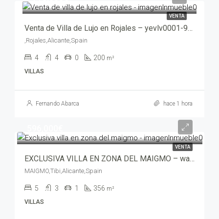
VENTA
Venta de Villa de Lujo en Rojales – yevlv0001-9080
,Rojales,Alicante,Spain
4
4
0
200
m²
VILLAS
Fernando Abarca
hace 1 hora
596,000€
VENTA
EXCLUSIVA VILLA EN ZONA DEL MAIGMO – wali00764-7705
MAIGMO,Tibi,Alicante,Spain
5
3
1
356
m²
VILLAS