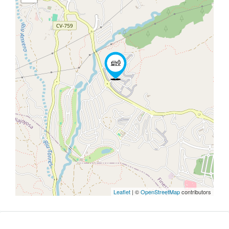
Leaflet
| ©
OpenStreetMap
contributors