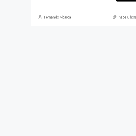
Fernando Abarca
hace 6 hor