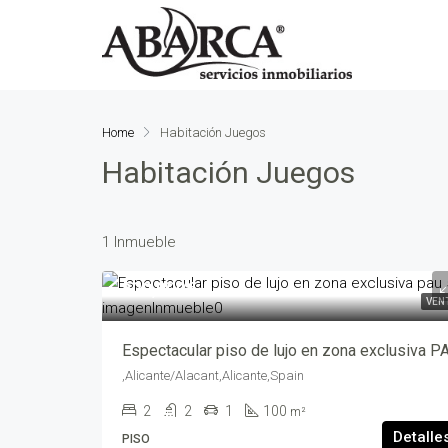
Home
Habitación Juegos
Habitación Juegos
1 Inmueble
520,000€
VEN
,Alicante/Alacant,Alicante,Spain
2
2
1
100
m²
Detalle
PISO