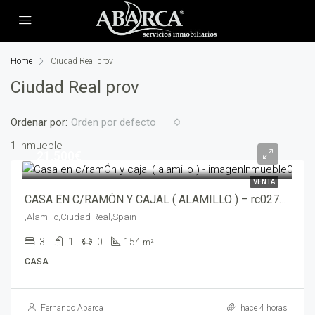
Home
Ciudad Real prov
Ciudad Real prov
Ordenar por:
Orden por defecto
1 Inmueble
21,500€
VENTA
CASA EN C/RAMÓN Y CAJAL ( ALAMILLO ) – rc02761-4360
,Alamillo,Ciudad Real,Spain
3
1
0
154
m²
CASA
Fernando Abarca
hace 4 horas