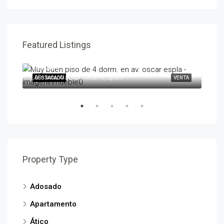
Featured Listings
595,000€
258
,Alicante/Alacant,Alicante,Spain
,Ben
ENTA
DESTACADO
VENTA
DES
Property Type
Adosado
Apartamento
Ático