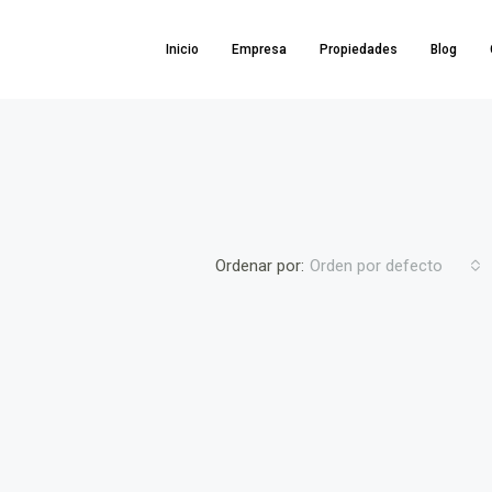
Inicio
Empresa
Propiedades
Blog
Ordenar por:
Orden por defecto
137,865€
,Hellín,Albacete,Spain
DESTACADO