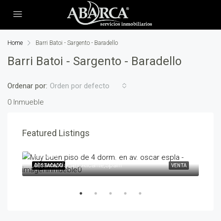
Home
Barri Batoi - Sargento - Baradello
Barri Batoi - Sargento - Baradello
Ordenar por:
Orden por defecto
0 Inmueble
Featured Listings
595,000€
258
,Alicante/Alacant,Alicante,Spain
,Ben
ENTA
DESTACADO
VENTA
DES