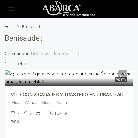
Home
Benisaudet
Benisaudet
Ordenar por:
Orden por defecto
1 Inmueble
299,000€
VENTA
V.P.O. CON 2 GARAJES Y TRASTERO EN URBANIZACIÓN CON PISCINA – 8043-4359
,Alicante/Alacant,Alicante,Spain
2
2
1
102
m²
PISO