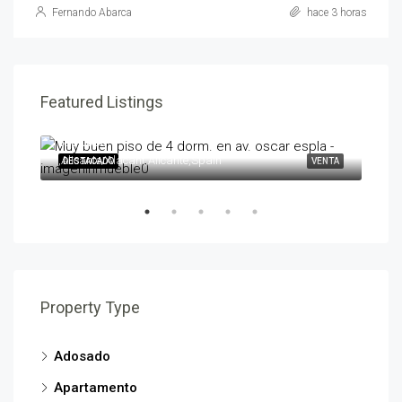
Fernando Abarca
hace 3 horas
Featured Listings
595,000€
258
,Alicante/Alacant,Alicante,Spain
,Ben
ENTA
DESTACADO
VENTA
DES
Property Type
Adosado
Apartamento