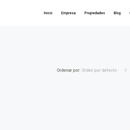
Inicio
Empresa
Propiedades
Blog
Ordenar por:
Orden por defecto
DESTACADO
137,865€
,Hellín,Albacete,Spain