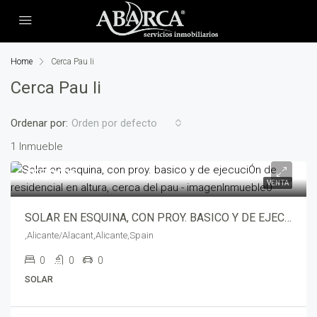
Home
Cerca Pau Ii
Cerca Pau Ii
Ordenar por:
Orden por defecto
1 Inmueble
495,000€
VENTA
SOLAR EN ESQUINA, CON PROY. BASICO Y DE EJECUCIÓN DE RESIDENCIAL EN ALTURA, CERCA DEL PAU – d341-11051
,Alicante/Alacant,Alicante,Spain
0
0
0
SOLAR