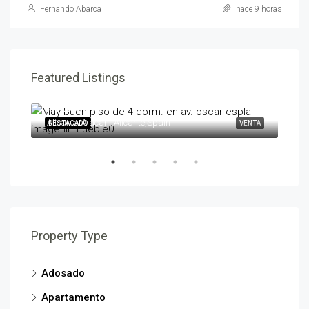
Fernando Abarca
hace 9 horas
Featured Listings
595,000€
258
,Alicante/Alacant,Alicante,Spain
,Ben
ENTA
DESTACADO
VENTA
DES
Property Type
Adosado
Apartamento