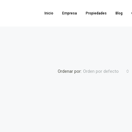
Inicio
Empresa
Propiedades
Blog
Ordenar por:
Orden por defecto
137,865€
,Hellín,Albacete,Spain
DESTACADO