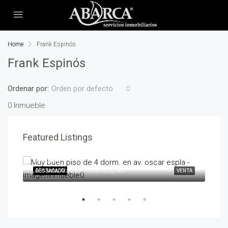
Home
Frank Espinós
Frank Espinós
Ordenar por:
Orden por defecto
0 Inmueble
Featured Listings
595,000€
258
,Alicante/Alacant,Alicante,Spain
,Ben
ENTA
DESTACADO
VENTA
DES