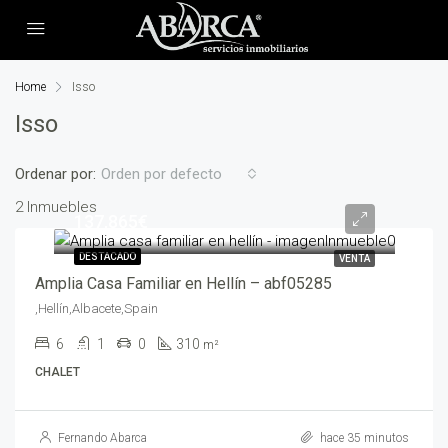
Home
Isso
Isso
Ordenar por:
Orden por defecto
2 Inmuebles
137,865€
DESTACADO
VENTA
Amplia Casa Familiar en Hellín – abf05285
,Hellín,Albacete,Spain
6
1
0
310
m²
CHALET
Fernando Abarca
hace 35 minutos