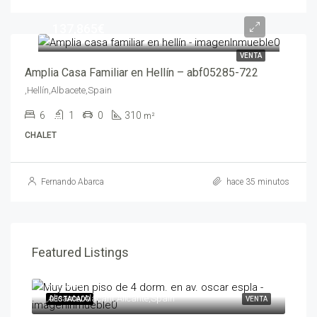
137,865€
VENTA
Amplia Casa Familiar en Hellín – abf05285-722
,Hellín,Albacete,Spain
6
1
0
310
m²
CHALET
Fernando Abarca
hace 35 minutos
Featured Listings
595,000€
258
,Alicante/Alacant,Alicante,Spain
,Ben
ENTA
DESTACADO
VENTA
DES