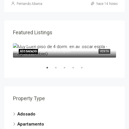
Fernando Abarca
hace 14 horas
Featured Listings
595,000€
258
,Alicante/Alacant,Alicante,Spain
,Ben
ENTA
DESTACADO
VENTA
DES
Property Type
Adosado
Apartamento