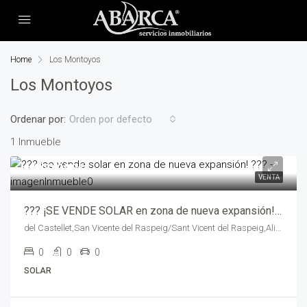
Home
Los Montoyos
Los Montoyos
Ordenar por:
Orden por defecto
1 Inmueble
1,000,000€
VENTA
??? ¡SE VENDE SOLAR en zona de nueva expansión! ??? – 2277-1912
del Castellet,San Vicente del Raspeig/Sant Vicent del Raspeig,Alicante,Spain
0
0
0
SOLAR