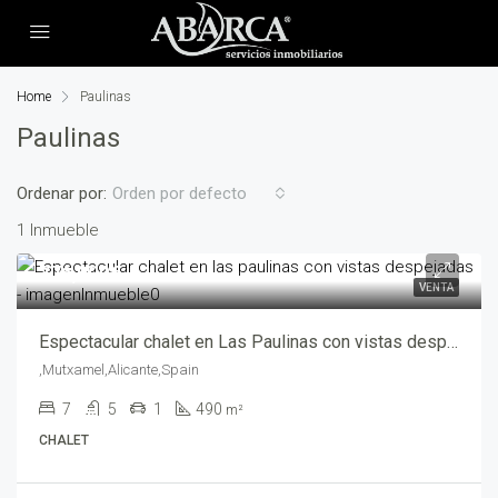
Home
Paulinas
Paulinas
Ordenar por:
Orden por defecto
1 Inmueble
776,000€
VENTA
Espectacular chalet en Las Paulinas con vistas despejadas – abf05165
,Mutxamel,Alicante,Spain
7
5
1
490
m²
CHALET