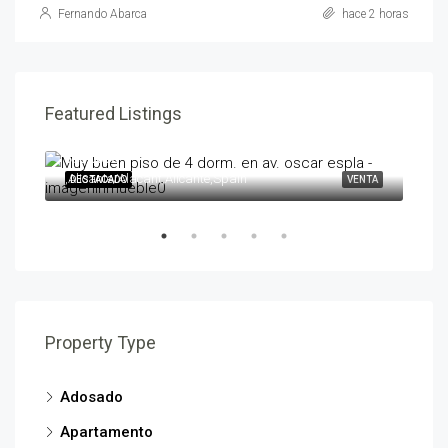
Fernando Abarca
hace 2 horas
Featured Listings
595,000€
258
,Alicante/Alacant,Alicante,Spain
,Ben
ENTA
DESTACADO
VENTA
DES
Property Type
Adosado
Apartamento