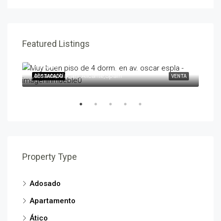
Featured Listings
595,000€
258
,Alicante/Alacant,Alicante,Spain
,Ben
ENTA
DESTACADO
VENTA
DES
Property Type
Adosado
Apartamento
Ático