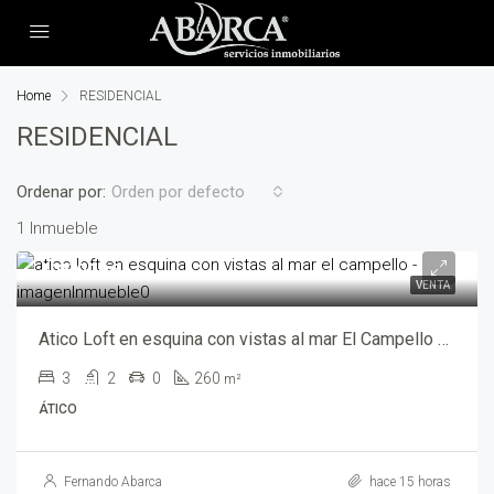
Home
RESIDENCIAL
RESIDENCIAL
Ordenar por:
Orden por defecto
1 Inmueble
495,000€
VENTA
Atico Loft en esquina con vistas al mar El Campello – lft4850-12740
3
2
0
260
m²
ÁTICO
Fernando Abarca
hace 15 horas