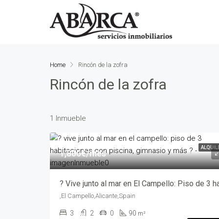
Home
Rincón de la zofra
Rincón de la zofra
1 Inmueble
ALQUIL
1,800€/mes
,El Campello,Alicante,Spain
3
2
0
90
m²