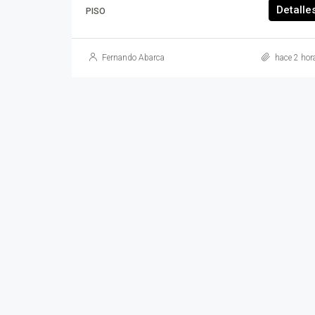
Detalle
PISO
Fernando Abarca
hace 2 hor