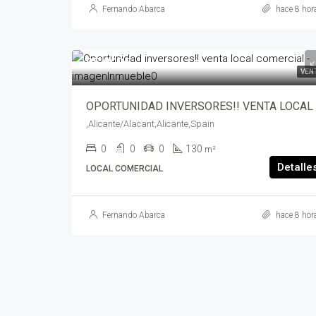
Fernando Abarca
hace 8 hor
95,000€
VEN
,Alicante/Alacant,Alicante,Spain
0
0
0
130
m²
Detalle
LOCAL COMERCIAL
Fernando Abarca
hace 8 hor