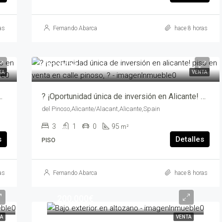
as
Fernando Abarca
hace 8 horas
181,900€
TA
VENTA
o en venta en Pinoso, 9 ? 1º Izquierda ? – mv205161
? ¡Oportunidad única de inversión en Alicante! Piso en venta en Calle Pinoso, ? – mv205343-2469
del Pinoso,Alicante/Alacant,Alicante,Spain
3
1
0
95
m²
s
Detalles
PISO
as
Fernando Abarca
hace 8 horas
200,000€
TA
VENTA