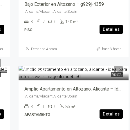
Piso en Alicante/Alacant – g1023x-4359
Bajo Exterior en Altozano – g929j-4359
,Alicante/Alacant,Alicante,Spain
3
2
0
140
m²
s
Detalles
PISO
as
Fernando Abarca
hace 8 horas
165,000€
VENTA
ormado en Calle Pinoso – g1062x-4359
Amplio Apartamento en Altozano, Alicante – Ideal para Entrar a Vivir – mv205363-2469
,Alicante/Alacant,Alicante,Spain
3
1
0
85
m²
s
Detalles
APARTAMENTO