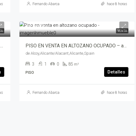
as
Fernando Abarca
hace 8 horas
85,000€
TA
VENTA
OPORTUNIDAD INVERSORES!! VENTA LOCAL COMERCIAL – 18532-5476
PISO EN VENTA EN ALTOZANO OCUPADO – avdaalcoy-12421
de Alcoy,Alicante/Alacant,Alicante,Spain
3
1
0
85
m²
s
Detalles
PISO
as
Fernando Abarca
hace 8 horas