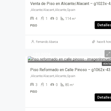
Venta de 
,Alicante/Alacant,Alicante,Spain
4
1
0
114
m²
Detalle
PISO
Fernando Abarca
hace 8 hor
180,000€
VENTA
Piso Ref
,Alicante/Alacant,Alicante,Spain
3
1
0
85
m²
PISO
Detalle