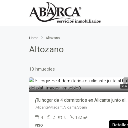
Home
Altozano
Altozano
10 Inmuebles
199,000€
VEN
¡Tu hogar de 4 dormitorios en Alicante 
,Alicante/Alacant,Alicante,Spain
4
2
0
132
m²
Detalle
PISO