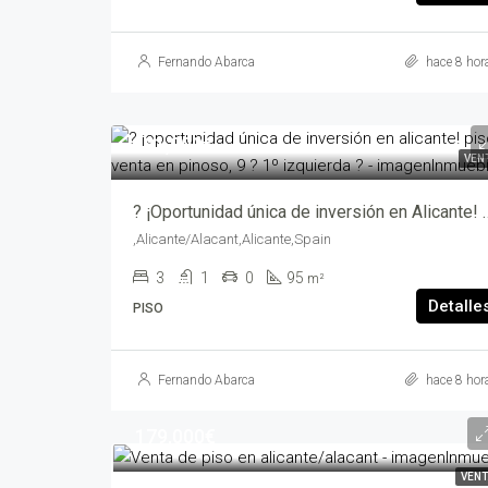
Fernando Abarca
hace 8 hor
181,900€
VEN
? ¡Oportunidad única de inversión en Alicante! Pis
,Alicante/Alacant,Alicante,Spain
3
1
0
95
m²
Detalle
PISO
Fernando Abarca
hace 8 hor
179,000€
VEN