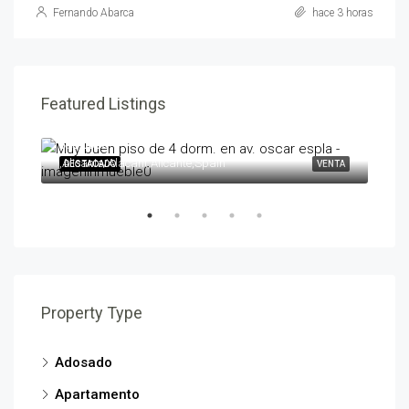
Fernando Abarca
hace 3 horas
Featured Listings
595,000€
258
,Alicante/Alacant,Alicante,Spain
,Ben
ENTA
DESTACADO
VENTA
DES
Property Type
Adosado
Apartamento