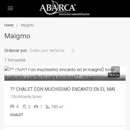
Home
Maigmo
Maigmo
Ordenar por:
Orden por defecto
1 Inmueble
295,000€
VENTA
?? CHALET CON MUCHISIMO ENCANTO EN EL MAIGMÓ TODO LEGALIZADO Y PERFECTO PARA ESCRITURA?? – mv205395-2469
,Tibi,Alicante,Spain
4
2
1
183
m²
CHALET